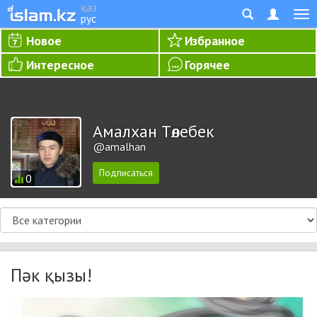
қаз
рус
Новое
Избранное
Интересное
Горячее
Амалхан Төлебек
@amalhan
0
Пәк қызы!