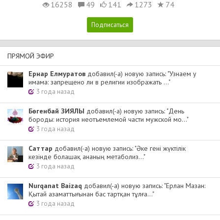
16258
49
141
1273
74
ПРЯМОЙ ЭФИР
Ернар Елмуратов
добавил(-а) новую запись: "Узнаем у
имама: запрещено ли в религии изображать ..."
3 года назад
Бөгенбай ЗИЯЛЫ
добавил(-а) новую запись: "День
бороды: история неотъемлемой части мужской мо..."
3 года назад
Cаттар
добавил(-а) новую запись: "Әке гені жүктілік
кезінде болашақ ананың метаболиз..."
3 года назад
Nurqanat Baizaq
добавил(-а) новую запись: "Ерлан Мазан:
Қытай азаматтығынан бас тартқан тұлға..."
3 года назад