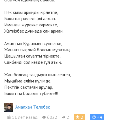
Пәк қызы арыңды кiрлетпе,
Бақытың келедi әлi алдан.
Иманды жүрекке күрмекте,
Жеткiзбес дүниеде сан арман.
Амал ғып Құранмен сүннетке,
Жаннаттық жай болсын мұратың.
Шашылған сауапты тiрнекте,
Сөнбейдi сол кезде гүл атың.
Жан болсаң тағдырға шын сенген,
Мұңайма елiгiм күлiмде.
Пәктiгiн сақтаған арулар,
Бақытты болады түбiнде!!!
Амалхан Төлебек
11 лет назад
6022
2
2
+4