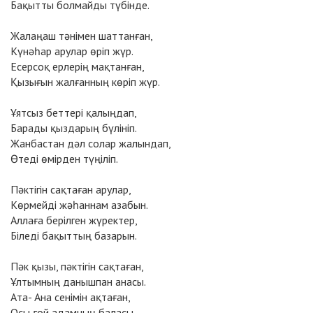
Бақытты болмайды түбiнде.
Жалаңаш тәнiмен шаттанған,
Күнәһар арулар өрiп жүр.
Есерсоқ ерлерiң мақтанған,
Қызығын жалғанның көрiп жүр.
Ұятсыз беттерi қалыңдап,
Барады қыздарың бүлiнiп.
Жанбастан дәл солар жалындап,
Өтедi өмiрден түңiлiп.
Пәктiгiн сақтаған арулар,
Көрмейдi жәһаннам азабын.
Аллаға берiлген жүректер,
Бiледi бақыттың базарын.
Пәк қызы, пәктiгiн сақтаған,
Ұлтымның данышпан анасы.
Ата- Ана сенiмiн ақтаған,
Осы ғой адамның баласы.