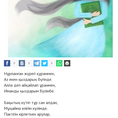
0
0
0
Нұрланған жүрегi құранмен,
Аз екен қыздарың бүгiнде.
Алла деп айқайлап ұранмен,
Иманды қыздарым бүлiнбе.
Бақытың күтiп тұр сан алдан,
Мұңайма елiгiм күлiмде.
Пәктiгiн кiрлеткен арулар,