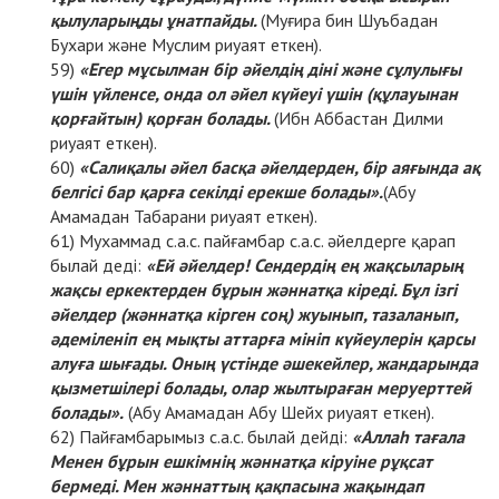
қылуларыңды ұнатпайды.
(Муғира бин Шуъбадан
Бухари және Муслим риуаят еткен).
«Егер мұсылман бір әйелдің діні және сұлулығы
үшін үйленсе, онда ол әйел күйеуі үшін (құлауынан
қорғайтын) қорған болады.
(Ибн Аббастан Дилми
риуаят еткен).
«Салиқалы әйел басқа әйелдерден, бір аяғында ақ
белгісі бар қарға секілді ерекше болады».
(Абу
Амамадан Табарани риуаят еткен).
Мухаммад с.а.с. пайғамбар с.а.с. әйелдерге қарап
былай деді:
«Ей әйелдер! Сендердің ең жақсыларың
жақсы еркектерден бұрын жәннатқа кіреді. Бұл ізгі
әйелдер (жәннатқа кірген соң) жуынып, тазаланып,
әдеміленіп ең мықты аттарға мініп күйеулерін қарсы
алуға шығады. Оның үстінде әшекейлер, жандарында
қызметшілері болады, олар жылтыраған меруерттей
болады».
(Абу Амамадан Абу Шейх риуаят еткен).
Пайғамбарымыз с.а.с. былай дейді:
«Аллаһ тағала
Менен бұрын ешкімнің жәннатқа кіруіне рұқсат
бермеді. Мен жәннаттың қақпасына жақындап