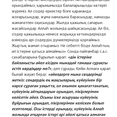
орындаймыз, қарынымызда балаларыңызды көтеріп
жүреміз. Ал сіздер еркектер бізге қарағанда
жоғарысыңдар, жұма намазына барасыңдар, намазды
жамағатпен оқисыңдар. Жылда қажылық сапарын
жасайсыңдар. Аллаһ жолында шайқасасыңдар. Ал біз,
сіздер қажылыққа немесе жорыққа кеткендеріңізде
өзіміздің әрі сіздердің дүниелеріңізді қорғаймыз.
Жыртық жамап отырамыз. Не себепті бізде Аллаһтың
игі істеріне қатыса алмаймыз». Сонда пайғамбар с.а.с.
сахабаларына бұрылып қарап:
«дін істеріне
байланысты әйел кісіден мынадай тамаша сұрақты
естіп көрдіңдер ме?»
,-деп сұрады. Кейін Асмаға қарап
былай жауап берді:
«әйелдерге мына сөздерімді
жеткіз: сендердің ең жақсыларың, күйеуінен бір
нәрсе сұраған уақытта, ол онымен қанағаттанатын,
күйеуінің айтқандарын орындап, пікірлерімен
келісетін әйел. Осыны іске асырушы күйеуінің
бұйрығын орындап, пікірлерімен келіскен болып
есептеледі. Осы істерді орындау, күйеуінің Аллаһ
жолында атқарған істері әрі әйелі қатыса алмаған