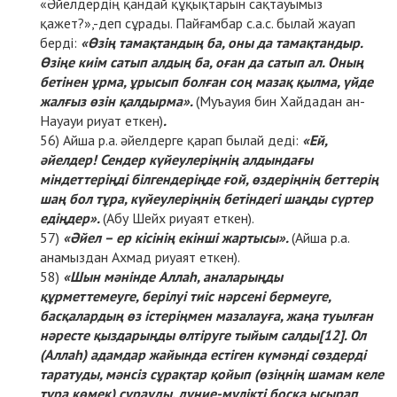
«Әйелдердің қандай құқықтарын сақтауымыз
қажет?»,-деп сұрады. Пайғамбар с.а.с. былай жауап
берді:
«Өзің тамақтандың ба, оны да тамақтандыр.
Өзіңе киім сатып алдың ба, оған да сатып ал. Оның
бетінен ұрма, ұрысып болған соң мазақ қылма, үйде
жалғыз өзін қалдырма».
(Муъауия бин Хайдадан ан-
Науауи риуат еткен)
.
Айша р.а. әйелдерге қарап былай деді:
«Ей,
әйелдер! Сендер күйеулеріңнің алдындағы
міндеттеріңді білгендеріңде ғой, өздеріңнің беттерің
шаң бол тұра, күйеулеріңнің бетіндегі шаңды сүртер
едіңдер».
(Абу Шейх риуаят еткен).
«Әйел – ер кісінің екінші жартысы».
(Айша р.а.
анамыздан Ахмад риуаят еткен).
«Шын мәнінде Аллаһ, аналарыңды
құрметтемеуге, берілуі тиіс нәрсені бермеуге,
басқалардың өз істеріңмен мазалауға, жаңа туылған
нәресте қыздарыңды өлтіруге тыйым салды
[12]
. Ол
(Аллаһ) адамдар жайында естіген күмәнді сөздерді
таратуды, мәнсіз сұрақтар қойып (өзіңнің шамам келе
тұра көмек) сұрауды, дүние-мүлікті босқа ысырап