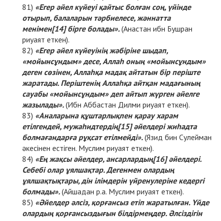
«Егер әйел күйеуі қайтыс болған соң, үйінде
отырып, балаларын тәрбиелесе, жәннатта
менімен
[14]
бірге болады».
(Анастан ибн Бушран
риуаят еткен).
«Егер әйел күйеуінің жәбіріне шыдап,
«мойынсұндым» десе, Аллаһ оның «мойынсұндым»
деген сөзінен, Аллаһқа мадақ айтатын бір періште
жаратады. Періштенің Аллаһқа айтқан мадағының
сауабы «мойынсұндым» деп айтып жүрген әйелге
жазылады».
(Ибн Аббастан Дилми риуаят еткен).
«Аналарына құштарлықпен қарау харам
етілгендей, мужаһидтердің
[15]
әйелдері жиһадта
болмағандарға рұқсат етілмейді».
(Язид бин Сулейман
әкесінен естіген. Муслим риуаят еткен).
«Ең жақсы әйелдер, ансарлардың
[16]
әйелдері.
Себебі олар ұялшақтар. Дегенмен олардың
ұялшақтықтары, дін ілімдерін үйренулеріне кедергі
болмады».
(Айшадан р.а. Муслим риуаят еткен).
«Әйелдер әлсіз, қорғансыз етіп жаратылған. Үйде
олардың қорғансыздығын білдірмеңдер. Әлсіздігін