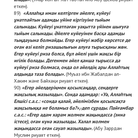
еткен).
«Аллаһқа иман келтірген әйелге, күйеуі
ұнатпайтын адамды үйіне кіргізуіне тыйым
салынады. Күйеуі ұнатпаған уақытта үйінен шығуға
тыйым салынады. Әйелге күйеуінен басқа адамды
тыңдауына болмайды. Егер күйеуі жәбір көрсетсе де
оған өзі келіп ризашылығын алуға тырысқаны жөн.
Егер күйеуі риза болса, бұл әйелі үшін жақсы бір
игілік болады. Дегенмен әйел қанша тырысса да
күйеуі риза болмаса, онда ол әйелдің ары Аллаһтың
алдында таза болады».
(Муъаз ибн Жабалдан әл-
Хаким және Байхақи риуаят еткен).
«Егер әйелдеріңмен қосылсаңдар, сендерге
жақсылық жазылады». Сонда адамдар: «Уа, Аллаһтың
Елшісі с.а.с.: «сонда қалай, әйелімізбен қосылсақта
жақсылыққа ие боламыз ба?»,-деп сұрады. Пайғамбар
с.а.с.: «Егер адам харам жолмен жақындасса (зина
істесе), оған күнә жазылады. Халал жолмен
жақындасса оған сауап жазылады».
(Абу Заррдан
Муслим риуаят еткен).