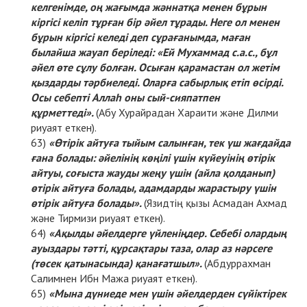
келгенімде, оң жағымда жәннатқа менен бұрын
кіргісі келіп тұрған бір әйел тұрады. Неге ол менен
бұрын кіргісі келеді деп сұрағанымда, маған
былайша жауап беріледі: «Ей Мухаммад с.а.с., бұл
әйел өте сұлу болған. Осыған қарамастан ол жетім
қыздарды тәрбиеледі. Оларға сабырлық етіп өсірді.
Осы себепті Аллаһ оны сый-сияпатпен
құрметтеді».
(Абу Хурайрадан Хараити және Дилми
риуаят еткен).
«Өтірік айтуға тыйым салынған, тек үш жағдайда
ғана болады: әйелінің көңілі үшін күйеуінің өтірік
айтуы, соғыста жауды жеңу үшін (айла қолданып)
өтірік айтуға болады, адамдарды жарастыру үшін
өтірік айтуға болады».
(Язидтің қызы Асмадан Ахмад
және Тирмизи риуаят еткен).
«Ақылды әйелдерге үйленіңдер. Себебі олардың
ауыздары тәтті, құрсақтары таза, олар аз нәрсеге
(төсек қатынасында) қанағатшыл».
(Абдуррахман
Салимнен Ибн Мажа риуаят еткен).
«Мына дүниеде мен үшін әйелдерден сүйіктірек