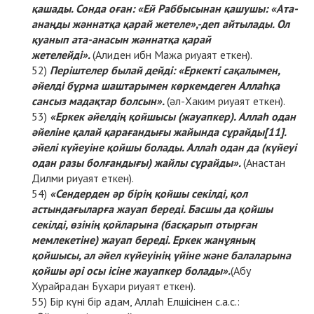
қашады. Сонда оған: «Ей Раббысынан қашушы: «Ата-
анаңды жәннатқа қарай жетеле»,-деп айтылады. Ол
қуанып ата-анасын жәннатқа қарай
жетелейді».
(Алиден ибн Мажа риуаят еткен).
Періштелер былай дейді: «Еркекті сақалымен,
әйелді бұрма шаштарымен көркемдеген Аллаһқа
сансыз мадақтар болсын».
(әл-Хаким риуаят еткен).
«Еркек әйелдің қойшысы (жауапкер). Аллаһ одан
әйеліне қалай қарағандығы жайында сұрайды
[11]
.
әйелі күйеуіне қойшы болады. Аллаһ одан да (күйеуі
одан разы болғандығы) жайлы сұрайды».
(Анастан
Дилми риуаят еткен).
«Сендерден әр бірің қойшы секілді, қол
астындағыларға жауап береді. Басшы да қойшы
секілді, өзінің қойларына (басқарып отырған
мемлекетіне) жауап береді. Еркек жанұяның
қойшысы, ал әйел күйеуінің үйіне және балаларына
қойшы әрі осы ісіне жауапкер болады».
(Абу
Хурайрадан Бухари риуаят еткен).
Бір күні бір адам, Аллаһ Елшісінен с.а.с.: