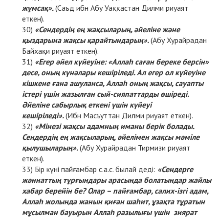
жұмсақ».
(Саъд ибн Абу Уаққастан Дилми риуаят
еткен).
«Сендердің ең жақсыларың, әйеліне және
қыздарына жақсы қарайтындарың».
(Абу Хурайрадан
Байхақи риуаят еткен).
«Егер әйел күйеуіне: «Аллаһ саған береке берсін»
десе, оның күнәлары кешіріледі. Ал егер ол күйеуіне
кішкене ғана ашуланса, Аллаһ оның жақсы, сауапты
істері үшін жазылған сый-сияпаттарды өшіреді.
Әйеліне сабырлық еткені үшін күйеуі
кешіріледі».
(Ибн Масъуттан Дилми риуаят еткен).
«Мінезі жақсы адамның иманы берік болады.
Сендердің ең жақсыларың, әйелімен жақсы мәміле
қылушыларың».
(Абу Хурайрадан Тирмизи риуаят
еткен).
Бір күні пайғамбар с.а.с. былай деді:
«Сендерге
жәннаттың тұрғындары арасында болатындар жайлы
хабар берейін бе? Олар – пайғамбар, салих-ізгі адам,
Аллаһ жолында жанын қиған шаһит, ұзақта тұратын
мұсылман бауырын Аллаһ разылығы үшін зиярат