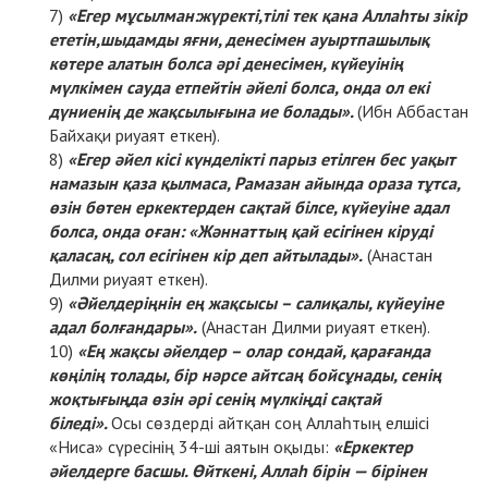
«Егер мұсылман:
жүректі,
тілі тек қана Аллаһты зікір
ететін,
шыдамды яғни, денесімен ауыртпашылық
көтере алатын болса
әрі денесімен, күйеуінің
мүлкімен сауда етпейтін әйелі болса, онда ол екі
дүниенің де жақсылығына ие болады».
(Ибн Аббастан
Байхақи риуаят еткен).
«Егер әйел кісі күнделікті парыз етілген бес уақыт
намазын қаза қылмаса, Рамазан айында ораза тұтса,
өзін бөтен еркектерден сақтай білсе, күйеуіне адал
болса, онда оған: «Жәннаттың қай есігінен кіруді
қаласаң, сол есігінен кір деп айтылады».
(Анастан
Дилми риуаят еткен).
«Әйелдеріңнін ең жақсысы – салиқалы, күйеуіне
адал болғандары».
(Анастан Дилми риуаят еткен).
«Ең жақсы әйелдер – олар сондай, қарағанда
көңілің толады, бір нәрсе айтсаң бойсұнады, сенің
жоқтығыңда өзін әрі сенің мүлкіңді сақтай
біледі».
Осы сөздерді айтқан соң Аллаһтың елшісі
«Ниса» сүресінің 34-ші аятын оқыды:
«Еркектер
әйелдерге басшы. Өйткені, Аллаһ бірін — бірінен