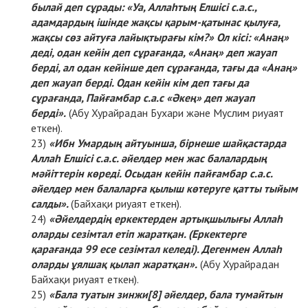
былай деп сұрады: «Уа, Аллаһтың Елшісі с.а.с.,
адамдардың ішінде жақсы қарым-қатынас қылуға,
жақсы сөз айтуға лайықтырағы кім?» Ол кісі: «Анаң»
деді, одан кейін деп сұрағанда, «Анаң» деп жауап
берді, ал одан кейінше деп сұрағанда, тағы да «Анаң»
деп жауап берді. Одан кейін кім деп тағы да
сұрағанда, Пайғамбар с.а.с «Әкең» деп жауап
берді».
(Абу Хурайрадан Бухари және Муслим риуаят
еткен).
«Ибн Умардың айтуынша, бірнеше шайқастарда
Аллаһ Елшісі с.а.с. әйелдер мен жас балалардың
мәйіттерін көреді. Осыдан кейін пайғамбар с.а.с.
әйелдер мен балаларға қылыш көтеруге қатты тыйым
салды».
(Байхақи риуаят еткен).
«Әйелдердің еркектерден артықшылығы Аллаһ
оларды сезімтал етіп жаратқан. (Еркектерге
қарағанда 99 есе сезімтал келеді). Дегенмен Аллаһ
оларды ұялшақ қылап жаратқан».
(Абу Хурайрадан
Байхақи риуаят еткен).
«Бала туатын зинжи
[8]
әйелдер, бала тумайтын