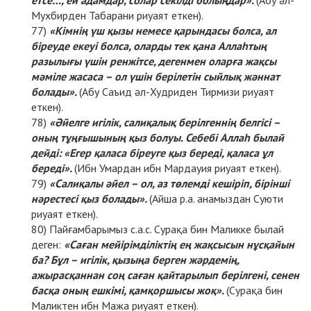
Мухбирден Табарани риуаят еткен).
«Кімнің үш қызы немесе қарындасы болса, ал
біреуде екеуі болса, оларды тек қана Аллаһтың
разылығы үшін ренжітсе, дегенмен оларға жақсы
мәміле жасаса – ол үшін берілетін сыйлық жәннат
болады».
(Абу Саъид әл-Худриден Тирмизи риуаят
еткен).
«Әйелге игілік, салиқалық берілгеннің белгісі –
оның тұңғышының қыз болуы. Себебі Аллаһ былай
дейді: «Егер қаласа біреуге қыз береді, қаласа ұл
береді».
(Ибн Умардан ибн Мардауия риуаят еткен).
«Салиқалы әйел – ол, аз төлемді кешіріп, бірінші
нәрестесі қыз болады».
(Айша р.а. анамыздан Суюти
риуаят еткен).
Пайғамбарымыз с.а.с. Сурақа бин Маликке былай
деген:
«Саған мейірімділіктің ең жақсысын нұсқайын
ба? Бұл – игілік, қызыңа берген жәрдемің,
ажырасқаннан соң саған қайтарылып берілгені, сенен
басқа оның ешкімі, қамқоршысы жоқ».
(Сурақа бин
Маликтен ибн Мажа риуаят еткен).