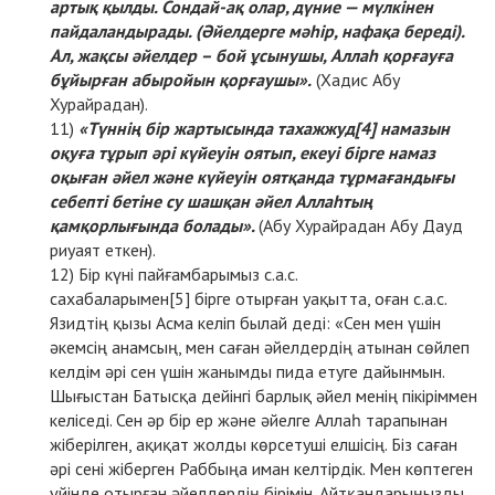
артық қылды. Сондай-ақ олар, дүние — мүлкінен
пайдаландырады. (Әйелдерге мәһір, нафақа береді).
Ал, жақсы әйелдер – бой ұсынушы, Аллаһ қорғауға
бұйырған абыройын қорғаушы».
(Хадис Абу
Хурайрадан).
«Түннің бір жартысында тахажжуд
[4]
намазын
оқуға тұрып әрі күйеуін оятып, екеуі бірге намаз
оқыған әйел және күйеуін оятқанда тұрмағандығы
себепті бетіне су шашқан әйел Аллаһтың
қамқорлығында болады».
(Абу Хурайрадан Абу Дауд
риуаят еткен).
Бір күні пайғамбарымыз с.а.с.
сахабаларымен
[5]
бірге отырған уақытта, оған с.а.с.
Язидтің қызы Асма келіп былай деді: «Сен мен үшін
әкемсің анамсың, мен саған әйелдердің атынан сөйлеп
келдім әрі сен үшін жанымды пида етуге дайынмын.
Шығыстан Батысқа дейінгі барлық әйел менің пікіріммен
келіседі. Сен әр бір ер және әйелге Аллаһ тарапынан
жіберілген, ақиқат жолды көрсетуші елшісің. Біз саған
әрі сені жіберген Раббыңа иман келтірдік. Мен көптеген
үйінде отырған әйелдердің бірімін. Айтқандарыңызды