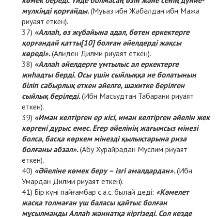
мүлкіңді қорғайды.
(Муъаз ибн Жәбәлдан ибн Мажа
риуаят еткен).
«Аллаһ, өз жұбайына адал, бөтен еркектерге
қорғандай қатты
[10]
болған әйелдерді жақсы
көреді».
(Алиден Дилми риуаят еткен).
«Аллаһ әйелдерге ұмтылыс ал еркектерге
жиһадты берді. Осы үшін сыйлыққа ие болатынын
біліп сабырлық еткен әйелге, шахитке берілген
сыйлық беріледі.
(Ибн Масъудтан Табарани риуаят
еткен).
«Иман келтірген ер кісі, иман келтірген әйелін жек
көргені дұрыс емес. Егер әйелінің жағымсыз мінезі
болса, басқа көркем мінезді қылықтарына риза
болғаны абзал».
(Абу Хурайрадан Муслим риуаят
еткен).
«Әйеліне көмек беру – ізгі амалдардан».
(Ибн
Умардан Дилми риуаят еткен).
Бір күні пайғамбар с.а.с. былай деді:
«Кәмелет
жасқа толмаған үш баласы қайтыс болған
мұсылманды Аллаһ жәннатқа кіргізеді. Сол кезде