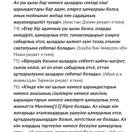
Ал үш қызы бар немесе қыздары секілді кіші
қарындастары бар адам, оларға қамқоршы болса,
оның мойнынан жиһад пен садақаның
жауапкершілігі түседі».
(Анастан Дилми риуаят еткен).
«Егер бір адамның үш қызы болса, оларды
киіндіріп, қамқорлық етіп, тамақтандырып оларға
сабырлық етсе, қыздары қиямет күні тозақ отынан
сақталуына себепші болады».
(Ъуқба бин Амирден ибн
Мажа риуаят еткен).
«Біреудің басына қыздары себепті қайғы-қасірет,
сынақ келсе, ал ол оған сабырлық етсе, оттан
құтқарылуына қыздары себепші болады».
(Айша р.а.
анамыздан Тирмизи риуаят еткен).
«Кімде кім екі қызын немесе қарындастарын
немесе анасының сіңлілерін немесе әкесінің
қарындастарын немесе әжелерге қамқорлық етсе,
жәннатта Менімен
[13]
бірге болады. Ал кімде кім
жоғарыда аталғандардың үшеуіне қамқорлық етсе,
құтқарылушылардан болып, жетістікке ие болады. Ал
кім олардың төртеуіне немесе бесеуіне қамқорлық
етсе…, ей адамдар, солар секілді болыңдар».
(Абу әл-