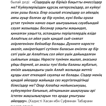
былай деді:
«Сіздердің әр біріңіз бақытты емессіздер
ме? Күйеулеріңізден құрсақ көтерсеңіздер, ал күйеуі
оған разы болса. Егер осылай етсеңіздер ол әйелдің
аяғы ауыр болған әр бір күніне, күні бойы ораза
ұстап түнімен намаз оқып шығушының сауабындай
сауап жазылады. Босанар уақыты жақындап,
қиналған уақытта, аспандағы періштелердің өзіде
Аллаһтың ол әйел үшін қандай сый-сияпат
әзірлегенінен бейхабар болады. Дүниеге нәресте
әкеліп, көкірегіндегі сүтімен баласын емізген әр бір
сәті үшін де Аллаһтың сол әйел үшін дайындалған
сыйлығын алады. Нәресте түнімен жылап, анасына
ұйқы бермей, ал анасы түні бойы баланы жұбатып,
емізіп шыққандығы үшін Аллаһ жолында жетпіс
құлды азат еткендей сауапқа ие болады. Сіздер менің
қандай әйелдер жайында сөз жүргізгендігімді
білесіздер ме? Олар Аллаһқа мойынсынушы,
күйеулеріне бағынып, айтқанынан шықпаушы әрі
істеген жақсылықтарын тез арада ұмытушы
әйелдер».
(Хадисті Хасан ибн Суфяннан Табарани
риуаят еткен)