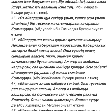
жаман іске баруымен тең. Бір әйелдің ізгі, салих амал
істеуі, жетпіс ізгі адамның ісіне тең.
(Ибн Умардан
Бухари риуаят еткен).
«Өз әйелдерін құл секілді ұрып, кешке (сол ұрған
әйелімен) бір төсекке жататындардың қатарынан
болмаңдар».
(Абдуллаһ ибн Самхадан Бухари риуаят
еткен).
«Әйелдермен жақсы қарым-қатынас қылыңдар.
Негізінде әйел қабырғадан жаратылған. Қабырғаның
жоғарғы бөлігі қисық келеді. Оны түзегің келсе,
сындырып аласың. (яғни, онымен қарым
қатынасыңды бұзып аласың). Ал егер өз жайында
қалдырсаң, сол қисайған күйінде қалады. Осы себепті
әйелдермен (әруақытта) жақсы мәміледе
болыңдар».
(Абу Хурайрадан Бухари риуаят еткен).
«Әйел адам қисық қабырға секілді. Оны түзетемін
деп сындырып аласың. Ал егер өз жайында
қалдырсаң, өз болмысына сай істерімен рахатқа
бөленесің. Оның жаман қылықтары болған күнде
де.
(Абу Хурайрадан Муслим риуаят еткен).
«Кімде-кім Аллаһқа және Ақырет күніне иман