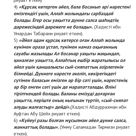
«Құрсақ көтерген әйел, бала босанып әрі нәрестені
емізгендігі үшін, Аллаһ жолындағы сарбаздай
болады. Егер осы уақытта дүние салса шаһидтің
дәрежесіндей дәрежеге ие болады».
(Хадисті ибн
Умардан Табарани риуаят еткен).
«Әйел адам құрсақ көтерсе оған Аллаһ жолында
күнімен ораза ұстап, түнімен намаз оқығанның
сауабы жазылады Ал босанар уақыты жақындап,
қиналған уақытта, Аллаһтың ешбір жаратылысы ол
әйел үшін қаншалықты сый-сияпаттың әзірлегенін
білмейді. Дүниеге нәресте әкеліп, көкірегіндегі
сүтімен баласын емізген әр бір сәті үшін, нәрестенің
әр бір емген сәті үшін де марапатталады. Өліні
тірілткендей болады. Баланы емізуді доғарған
уақытта, періште оның иығынан түртіп, «сый-сияпат
алуды жалғастыр» дейді».
(Хадисті Абдуррахман ибн
Ауфтан Абу Шейх риуаят еткен).
«Күйеуі разы болған мұсылман әйел дүние салса,
жәннаттық болады».
(Умму Саламадан Тирмизи риуаят
еткен).