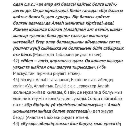
одан с.а.с.: «ал егер екі баласы қайтыс болса ше?»,-
деген де. Ол да кіреді,-деді. Кейін тағыда: «бір баласы
қайтыс болса?»,-деп сұрады. Бір баласы қайтыс
болған адамды да Аллаһ жәннатқа кіргізеді,-деді.
Жаным қолында болған (Аллаһ)пен ант етейін, шала-
жансар туылған бала дүние салса да жәннатқа
жетелейді. Егер олар балаларынан айырылған сәтте,
(қиямет күні) сыйлыққа ие болатынын біліп сабырлық
ете білсе.
(Маъаздан Табарани риуаят еткен).
«Әйел — әлсіз, қорғансыз адам. Ол көшеге шыққан
уақытта шайтан оны шалуға тырысады».
(Ибн
Масъудтан Тирмизи риуаят еткен).
Бір күні Аллаһ тағаланың Елшісіне с.а.с. әйелдер
келіп: «Уа, Аллаһтың Елшісі с.а.с., еркектер Аллаһ
жолында жиһад қылады, біздің де мужаһид болуымыз
үшін не істеуіміз керек?»,-деп сұрады. Сонда пайғамбар
с.а.с.:
«Әр біріңнің үй тірлігімен айналысуың – Аллаһ
жолындағы жиһад болып есептеледі»
,-деп жауап
берді.
(Анастан Байхақи риуаят еткен).
«Бұзақы әйелдің жаман іске баруы, мың еркектің