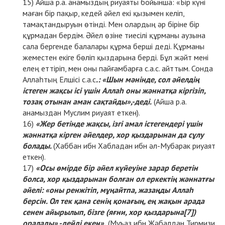
Айша р.а. анамыздың риуаяты бойынша: «Бір күні
маған бір пақыр, кедей әйел екі қызымен келіп,
тамақтандыруын өтінді. Мен олардың әр біріне бір
құрмадан бердім. Әйел өзіне тиесілі құрманы аузына
сала бергенде балалары құрма берші деді. Құрманы
жеместен екіге бөліп қыздарына берді. Бұл жәйт мені
елең еттіріп, мен оны пайғамбарға с.а.с. айттым. Сонда
Аллаһтың Елшісі с.а.с
.: «Шын мәнінде, сол әйелдің
істеген жақсы ісі үшін Аллаһ оны жәннатқа кіргізіп,
тозақ отынан аман сақтайды»,-деді.
(Айша р.а.
анамыздан Муслим риуаят еткен).
«Жер бетінде жақсы, ізгі амал істегендері үшін
жәннатқа кірген әйелдер, хор қыздарынан да сұлу
болады.
(Хаббан ибн Хабладан ибн әл-Мубарак риуаят
еткен).
«Осы өмірде бір әйел күйеуіне зарар беретін
болса, хор қыздарынан болған ол еркектің жәннатғы
әйелі: «оны ренжітіп, мұңайтпа, жазаңды Аллаһ
берсін. Ол тек қана сенің қонағың, ең жақын арада
сенен айырылып, бізге (яғни, хор қыздарына
[7]
)
оралады»,-дейді екен».
(Муъаз ибн Жәбалдан Тирмизи