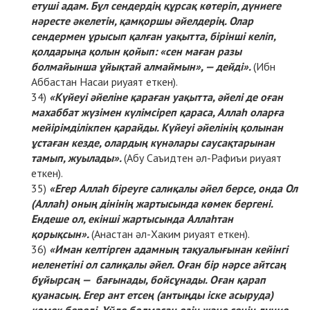
етуші адам. Бұл сендердің құрсақ көтеріп, дүниеге
нәресте әкелетін, қамқоршы әйелдерің. Олар
сендермен ұрысып қалған уақытта, бірінші келіп,
қолдарыңа қолын қойып: «сен маған разы
болмайынша ұйықтай алмаймын», — дейді».
(Ибн
Аббастан Насаи риуаят еткен).
«Күйеуі әйеліне қараған уақытта, әйелі де оған
махаббат жүзімен күлімсіреп қараса, Аллаһ оларға
мейірімділікпен қарайды. Күйеуі әйелінің қолынан
ұстаған кезде, олардың күнәлары саусақтарынан
тамып, жуылады».
(Абу Саъидтен әл-Рафиъи риуаят
еткен).
«Егер Аллаһ біреуге салиқалы әйел берсе, онда Ол
(Аллаһ) оның дінінің жартысында көмек бергені.
Ендеше ол, екінші жартысында Аллаһтан
қорықсын».
(Анастан әл-Хаким риуаят еткен).
«Иман келтірген адамның тақуалығынан кейінгі
иеленетіні ол салиқалы әйел. Оған бір нәрсе айтсаң
бұйырсаң — бағынады, бойсұнады. Оған қарап
қуанасың. Егер ант етсең (антыңды іске асыруда)
көмек береді. Үйде болмасаң өзін және сенің дүние-