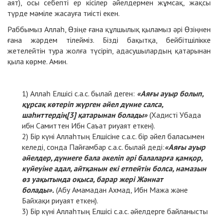
аят), осы себепті ер кісілер әйелдермен жұмсақ, жақсы
түрде мәміле жасауға тиісті екен.
Раббымыз Аллаһ, Өзіңе ғана құлшылық қыламыз әрі Өзіңнен
ғана жәрдем тілейміз. Бізді бақытқа, бейбітшілікке
жетелейтін тура жолға түсіріп, адасушылардың қатарынан
қыла көрме. Амин.
Аллаһ Елшісі с.а.с. былай деген:
«Аяғы ауыр болып,
құрсақ көтеріп жүрген әйел дүние салса,
шаһиттердің
[3]
қатарынан болады»
(Хадисті Убада
ибн Самиттен Ибн Саъат риуаят еткен).
Бір күні Аллаһтың Елшісіне с.а.с. бір әйел баласымен
келеді, сонда Пайғамбар с.а.с. былай деді:
«Аяғы ауыр
әйелдер, дүниеге бала әкеліп әрі балаларға қамқор,
күйеуіне адал, айтқанын екі етпейтін болса, намазын
өз уақытында оқыса, барар жері Жәннат
болады».
(Абу Амамадан Ахмад, Ибн Мажа және
Байхақи риуаят еткен).
Бір күні Аллаһтың Елшісі с.а.с. әйелдерге байланысты