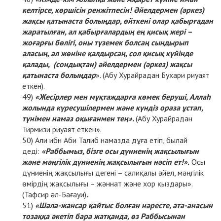
келтірсе, көршісін ренжітпесін! Әйелдермен (әркез)
жақсы қатынаста болыңдар, өйткені олар қабырғадан
жаратылған, ал қабырғалардың ең қисық жері –
жоғарғы бөлігі, оны түземек болсаң сындырып
аласың, ал жөніне қалдырсаң, сол қисық күйінде
қалады, (сондықтан) әйелдермен (әркез) жақсы
қатынаста болыңдар
». (Абу Хурайрадан Бухари риуаят
еткен).
«Жесірлер мен мұқтаждарға көмек беруші, Аллаһ
жолында күресушілермен және күндіз ораза ұстап,
түнімен намаз оқығанмен тең».
(Абу Хурайрадан
Тирмизи риуаят еткен».
Али ибн Аби Талиб намазда дұға етіп, былай
деді:
«Раббымыз, бізге осы дүниенің жақсылығын
және мәңгілік дүниенің жақсылығын нәсіп ет!».
Осы
дүниенің жақсылығы дегені – салиқалы әйел, мәңгілік
өмірдің жақсылығы – жәннат және хор қыздары».
(Тафсир әл-Бағауи)
.
«Шала-жансар қайтыс болған нәресте, ата-анасын
тозаққа әкетіп бара жатқанда, өз Раббысынан