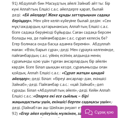
Абдуллаһ бин Масъудтың әйелі Зәйнаб айтты: Бір
күні Аллаһтың Елшісі с.а.с. әйелдерге қарап, былай
деді:
«Ей әйелдер! Жеке құнды заттарыңнан садақа
беріңдер».
Мен үйге келіп күйеуіме былай дедім: «Сен
мұқтаждардың қатарынансың. Аллаһтың Елшісі с.а.с.
бізге садақа беруімізді бұйырды. Саған садақа берсем
болады ма, де пайғамбардан с.а.с. сұрап келесің бе?
Егер болмаса онда басқа адамға беремін». Абдуллаһ
маған: «Өзің барып сұра»,-деді. Мен сұрауға келгенімде,
пайғамбардың с.а.с. үйінің есігінің алдында менің
сұрағымды қою үшін тұрған ансарлардың бір әйелін
көрдім. Бізге Біләл шыққан кезде, сұрағымызды оған
қойдық. Аллаһ Елшісі с.а.с.:
«Сұрап жатқан қандай
әйелдер»
,-деді. Біләл: «біреуі ансарлар-дан, екіншісі
Зәйнаб»,-деді. Пайғамбар с.а.с.: «қай Зәйнаб»,-деп
сұрады. Біләл «Абдуллаһтың әйелі»,-деді. Кейін Аллаһ
Елшісі с.а.с.:
«Оларға екі есе сыйлық – бірі
жақындастығы үшін, екіншісі берген садақасы үшін»
,-
деді. (Зәйнабтан әш-Шейхан риуаят еткен).
Сұрақ қою
«Егер әйел күйеуінің мүлкінен, зарар бермей,