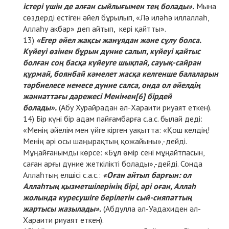
істері үшін де алған сыйлығымен тең болады».
Мына
сөздерді естіген әйел бұрылып, «Лә иләһә иллаллаһ,
Аллаһу акбар» деп айтып, кері қайтты».
«Егер әйел жақсы жанұядан және сұлу болса.
Күйеуі өзінен бұрын дүние салып, күйеуі қайтыс
болған соң басқа күйеуге шықпай, сауық-сайран
құрмай, боянбай кәмелет жасқа келгенше балаларын
тәрбиелесе немесе дүние салса, онда ол әйелдің
жәннаттағы дәрежесі Менімен
[6]
бірдей
болады».
(Абу Хурайрадан әл-Хараити риуаят еткен).
Бір күні бір адам пайғамбарға с.а.с. былай деді:
«Менің әйелім мен үйге кірген уақытта: «Қош келдің!
Менің әрі осы шаңырақтың қожайыны»,-дейді.
Мұңайғанымды көрсе: «Бұл өмір сені мұңайтпасын,
саған арғы дүние жеткілікті болады»,-дейді. Сонда
Аллаһтың елшісі с.а.с.:
«Оған айтып барғын: ол
Аллаһтың қызметшілерінің бірі, әрі оған, Аллаһ
жолында күресушіге берілетін сый-сияпаттың
жартысы жазылады».
(Абдулла әл-Уадахиден әл-
Хараити риуаят еткен).