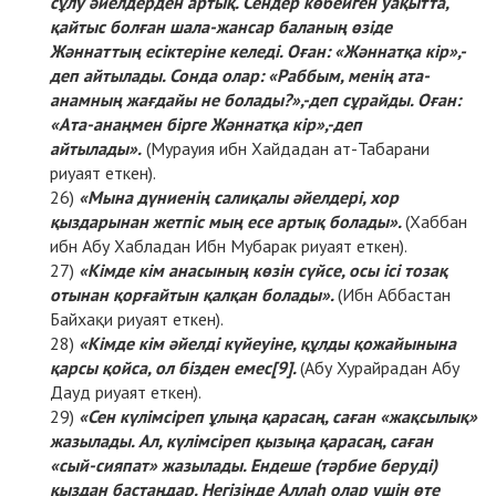
сұлу әйелдерден артық. Сендер көбейген уақытта,
қайтыс болған шала-жансар баланың өзіде
Жәннаттың есіктеріне келеді. Оған: «Жәннатқа кір»,-
деп айтылады. Сонда олар: «Раббым, менің ата-
анамның жағдайы не болады?»,-деп сұрайды. Оған:
«Ата-анаңмен бірге Жәннатқа кір»,-деп
айтылады».
(Мурауия ибн Хайдадан ат-Табарани
риуаят еткен).
«Мына дүниенің салиқалы әйелдері, хор
қыздарынан жетпіс мың есе артық болады».
(Хаббан
ибн Абу Хабладан Ибн Мубарак риуаят еткен).
«Кімде кім анасының көзін сүйсе, осы ісі тозақ
отынан қорғайтын қалқан болады».
(Ибн Аббастан
Байхақи риуаят еткен).
«Кімде кім әйелді күйеуіне, құлды қожайынына
қарсы қойса, ол бізден емес
[9]
.
(Абу Хурайрадан Абу
Дауд риуаят еткен).
«Сен күлімсіреп ұлыңа қарасаң, саған «жақсылық»
жазылады. Ал, күлімсіреп қызыңа қарасаң, саған
«сый-сияпат» жазылады. Ендеше (тәрбие беруді)
қыздан бастаңдар. Негізінде Аллаһ олар үшін өте