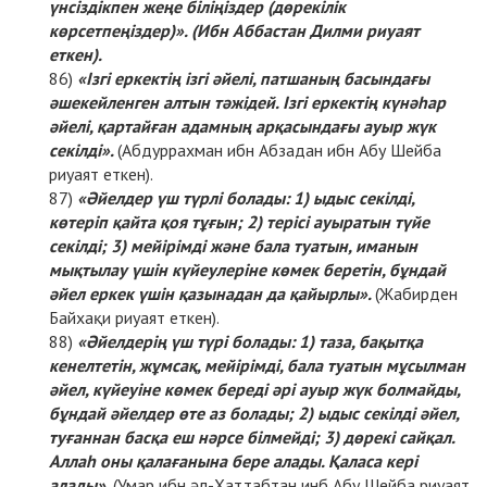
үнсіздікпен жеңе біліңіздер (дөрекілік
көрсетпеңіздер)». (Ибн Аббастан Дилми риуаят
еткен).
«Ізгі еркектің ізгі әйелі, патшаның басындағы
әшекейленген алтын тәжідей. Ізгі еркектің күнәһар
әйелі, қартайған адамның арқасындағы ауыр жүк
секілді».
(Абдуррахман ибн Абзадан ибн Абу Шейба
риуаят еткен).
«Әйелдер үш түрлі болады: 1) ыдыс секілді,
көтеріп қайта қоя тұғын; 2) терісі ауыратын түйе
секілді; 3) мейірімді және бала туатын, иманын
мықтылау үшін күйеулеріне көмек беретін, бұндай
әйел еркек үшін қазынадан да қайырлы».
(Жабирден
Байхақи риуаят еткен).
«Әйелдерің үш түрі болады: 1) таза, бақытқа
кенелтетін, жұмсақ, мейірімді, бала туатын мұсылман
әйел, күйеуіне көмек береді әрі ауыр жүк болмайды,
бұндай әйелдер өте аз болады; 2) ыдыс секілді әйел,
туғаннан басқа еш нәрсе білмейді; 3) дөрекі сайқал.
Аллаһ оны қалағанына бере алады. Қаласа кері
алады».
(Умар ибн әл-Хаттабтан инб Абу Шейба риуаят