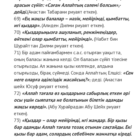
арасын сүйіп: «Саған Аллаһтың сәлемі болсын»,-
дейді.
(Анастан Табарани риуаят еткен).
«Ең жақсы балалар – нәзік, мейірімді, қымбатты,
игі қыздар».
(Алиден Дилми риуаят еткен).
«Қыздарыңызға ашуланып, ренжімеңіздер,
өйткені олар қымбатты, мейірімді».
(Набит бин
Шурайттан Дилми риуаят еткен).
Бір адам пайғамбармен с.а.с. отырған уақытта,
оның баласы жанына келді. Ол баласын сүйіп тізесіне
отырғызды. Ал жанына қызы келгенде, алдына
отырғызды, бірақ сүймеді. Сонда Аллаһтың Елшісі:
«Сен
неге оларға әділсіздік жасайсың?»
,-деді.
(Анастан
шейх Юсуф риуаят еткен).
«Аллаһ тағала өз қыздарына сабырлық еткен әрі
осы үшін сыяпатқа ие болатынын білетін адамды
жақсы көреді».
(Абу Хурайрадан Абу Шейх риуаят
еткен).
«Қыздар – олар мейірімді, игі жандар. Бір қызы
бар адамды Аллаһ тағала тозақ отынан сақтайды. Екі
қызы бар адам, солардың себебімен жәннатқа кіреді.