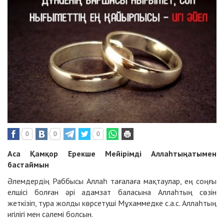
0
0
0
Аса Қамқор Ерекше Мейірімді Аллаһтыңатымен
бастаймын
Әлемдердің Раббысы Аллаһ тағалаға мақтаулар, ең соңғы
елшісі болған әрі адамзат баласына Аллаһтың сөзін
жеткізіп, тура жолды көрсетуші Мұхаммедке с.а.с. Аллаһтың
игілігі мен сәлемі болсын.