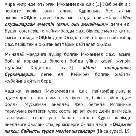
Хира үңгірінде отырған Мұхаммедке с.а.с.
[1]
Жебірейіл а.с.
періште келіп, оған алғаш Құранның бес аятын
әкеліп
«ОҚЫ»
деген болатын. Сонда пайғамбар
«Мен
оқушылардан емеспін (яғни, оқи алмаймын)»
деген еді.
Бұдан соң періште пайғамбарды с.а.с. бірнеше мәрте қатты
қысып тағыда
«ОҚЫ»
деді. Осыдан кейін барып пайғамбар
с.а.с. періштенің оқыған аяттарын қайталап оқыды.
Мынадай жағдайға душар болған Мұхаммед с.а.с., асыға,
бойына қорқыныш билеген бойда үйіне қарай жүгіріп,
жұбайы Хадижаға р.а.
[2]
«Мені ораңдаршы,
бүркеңдерші»
деген еді. Кейінірек болған жайтты
жұбайына айтып берді.
Хадижа анамыз Мұхаммедтің с.а.с. пайғамбар-лығына
адамдардың ішінен иман келтірген ең бірінші әйел адам
болды. Мұсылман әйелдер Жер бетінде Исламның
таралуына көптеген үлес қосты әрі әлі күнге дейін дініміздің
таралуына атсалысуда. Аллаһ тағала Құран кәрімде
әйелдерге байланысты, ер кісілерге былай дейді:
«Олармен
жақсы, байыпты түрде мәміле жасаңдар»
(Ниса сүресі, 19-