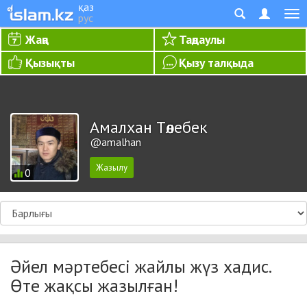
қаз
рус
Жаңа
Таңдаулы
Қызықты
Қызу талқыда
Амалхан Төлебек
@amalhan
0
Әйел мәртебесі жайлы жүз хадис.
Өте жақсы жазылған!