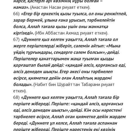
нәрсе, қастерлі әрі көзімнің нұры болған –
намаз».
(Анастан Насаи риуаят еткен).
«Егер бір еркектің қызы туылса, ол оны ренжітпей,
зарар бермей, ұлына ғана ұрысып, тәрбиелейтін
болса, Аллаһ тағала қызы үшін оны жәннатқа
кіргізеді».
(Ибн Аббастан Ахмад риуаят еткен).
«Дүниеге қыз келген уақытта, Аллаһ тағала ол
жерге періштелерді жіберіп, сәлемін айтып: «Мына
үйдің тұрғындары, сендерге сәлем болсын»,-дейді.
Періштелер қанаттарымен жаңа туылған қызды
қорғаштап былай дейді: «қандай әлсіз, қорғансыз еді,
әлсіз денеден шықты. Егер әкесі оны тәрбиелеп
өсірсе, қияметке дейін оған Аллаһтың жәрдемі
болады».
(Набит бин Шурайттан Табарани риуаят
еткен).
«Дүниеге қыз келген уақытта, Аллаһ тағала бір
періште жібереді. Періште: «қандай әлсіз, қорғансыз
еді, әлсіз денеден шықты»,-дейді. Кім осы нәрестені
тәрбиелеп өсірсе, Аллаһ оған қияметке дейін жәрдем
береді. «Дүниеге ұл келсе, Аллаһ тағала аспаннан
періште жібереді. Періште нәрестенің екі көзінің