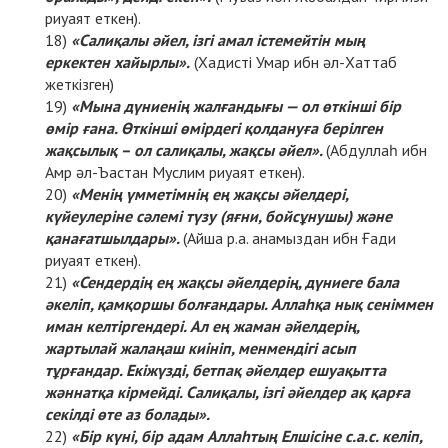
риуаят еткен).
«Салиқалы әйел, ізгі амал істемейтін мың
еркектен хайырлы».
(Хадисті Умар ибн әл-Хаттаб
жеткізген)
«Мына дүниенің жалғандығы — ол өткінші бір
өмір ғана. Өткінші өмірдегі қолдануға берілген
жақсылық – ол салиқалы, жақсы әйел».
(Абдуллаһ ибн
Амр әл-Ъастан Муслим риуаят еткен).
«Менің үмметімнің ең жақсы әйелдері,
күйеулеріне сәлемі түзу (яғни, бойсұнушы) және
қанағатшылдары».
(Айша р.а. анамыздан ибн Ғади
риуаят еткен).
«Сендердің ең жақсы әйелдерің, дүниеге бала
әкеліп, қамқоршы болғандары. Аллаһқа нық сеніммен
иман келтіргендері. Ал ең жаман әйелдерің,
жартылай жалаңаш киініп, менмендігі асып
тұрғандар. Екіжүзді, бетпақ әйелдер ешуақытта
жәннатқа кірмейді. Салиқалы, ізгі әйелдер ақ қарға
секілді өте аз болады».
«Бір күні, бір адам Аллаһтың Елшісіне с.а.с. келіп,