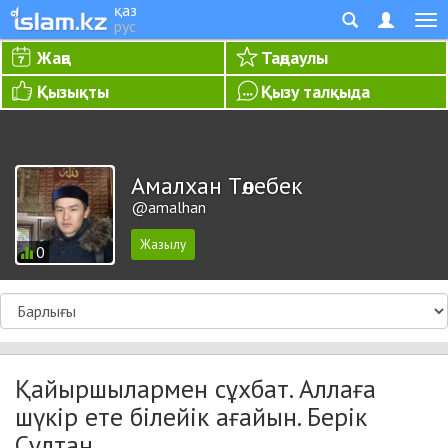
қаз
рус
Жаңа
Таңдаулы
Қызықты
Қызу талқыда
Амалхан Төлебек
@amalhan
0
Қайыршылармен сұхбат. Аллаға
шүкір ете білейік ағайын. Берік
Сұлтан.