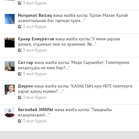
3 жыл бұрын
Nurqanat Baizaq
жаңа жазба қосты: "Ерлан Мазан: Қытай
азаматтығынан бас тартқан тұлға..."
3 жыл бұрын
Ернар Елмуратов
жаңа жазба қосты: "У меня украли
деньги, отданные мне на хранение. Яв..."
3 жыл бұрын
Cаттар
жаңа жазба қосты: "Мәди Сырымбет: Тәліптермен
кездесудің не мәні бар?..."
3 жыл бұрын
Дәурен
жаңа жазба қосты: "ҚАЗАҚТЫҢ күні НЕГЕ тәліптерге
қарап қалуы мүмкін? ..."
3 жыл бұрын
Бөгенбай ЗИЯЛЫ
жаңа жазба қосты: "Тақырыбы
өздеріңізден!..."
3 жыл бұрын