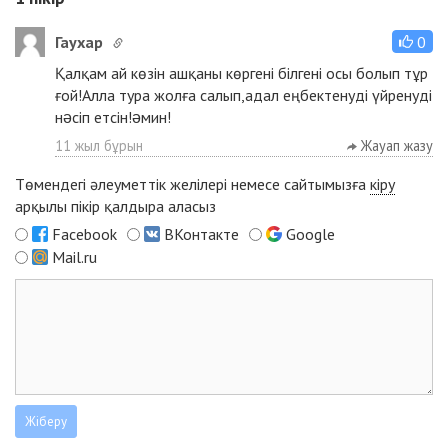
Гаухар
0
Қалқам ай көзін ашқаны көргені білгені осы болып тұр
ғой!Алла тура жолға салып,адал еңбектенуді үйренуді
нəсіп етсін!əмин!
11 жыл бұрын
Жауап жазу
Төмендегі әлеуметтік желілері немесе сайтымызға
кіру
арқылы пікір қалдыра аласыз
Facebook
ВКонтакте
Google
Mail.ru