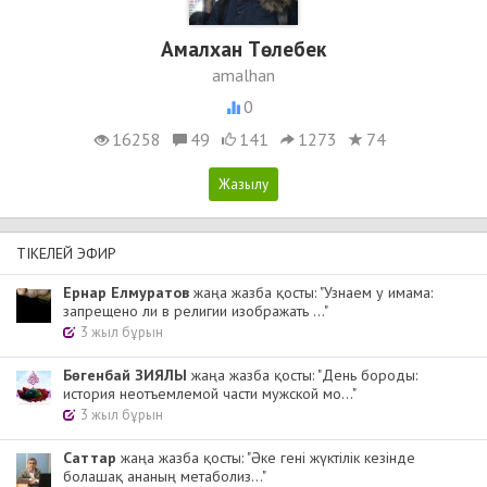
Амалхан Төлебек
amalhan
0
16258
49
141
1273
74
ТІКЕЛЕЙ ЭФИР
Ернар Елмуратов
жаңа жазба қосты: "Узнаем у имама:
запрещено ли в религии изображать ..."
3 жыл бұрын
Бөгенбай ЗИЯЛЫ
жаңа жазба қосты: "День бороды:
история неотъемлемой части мужской мо..."
3 жыл бұрын
Cаттар
жаңа жазба қосты: "Әке гені жүктілік кезінде
болашақ ананың метаболиз..."