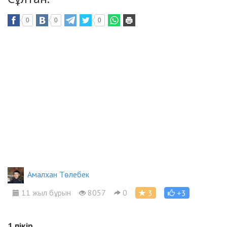
0
0
0
Амалхан Төлебек
11 жыл бұрын
8057
0
3
+3
1
пікір