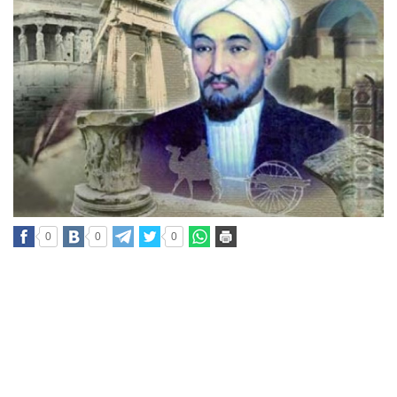
0
0
0