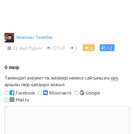
Амалхан Төлебек
11 жыл бұрын
12318
1
1
+2
0
пікір
Төмендегі әлеуметтік желілері немесе сайтымызға
кіру
арқылы пікір қалдыра аласыз
Facebook
ВКонтакте
Google
Mail.ru