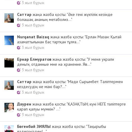
3 жыл бұрын
Cаттар
жаңа жазба қосты: "Әке гені жүктілік кезінде
болашақ ананың метаболиз..."
3 жыл бұрын
Nurqanat Baizaq
жаңа жазба қосты: "Ерлан Мазан: Қытай
азаматтығынан бас тартқан тұлға..."
3 жыл бұрын
Ернар Елмуратов
жаңа жазба қосты: "У меня украли
деньги, отданные мне на хранение. Яв..."
3 жыл бұрын
Cаттар
жаңа жазба қосты: "Мәди Сырымбет: Тәліптермен
кездесудің не мәні бар?..."
3 жыл бұрын
Дәурен
жаңа жазба қосты: "ҚАЗАҚТЫҢ күні НЕГЕ тәліптерге
қарап қалуы мүмкін? ..."
3 жыл бұрын
Бөгенбай ЗИЯЛЫ
жаңа жазба қосты: "Тақырыбы
өздеріңізден!..."