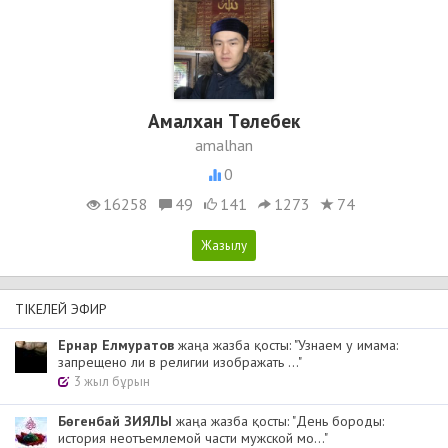
Амалхан Төлебек
amalhan
0
16258
49
141
1273
74
ТІКЕЛЕЙ ЭФИР
Ернар Елмуратов
жаңа жазба қосты: "Узнаем у имама:
запрещено ли в религии изображать ..."
3 жыл бұрын
Бөгенбай ЗИЯЛЫ
жаңа жазба қосты: "День бороды:
история неотъемлемой части мужской мо..."