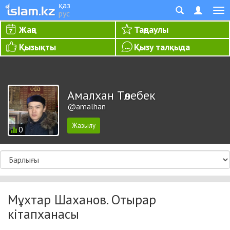
қаз
рус
Жаңа
Таңдаулы
Қызықты
Қызу талқыда
Амалхан Төлебек
@amalhan
0
Мұхтар Шаханов. Отырар
кітапханасы